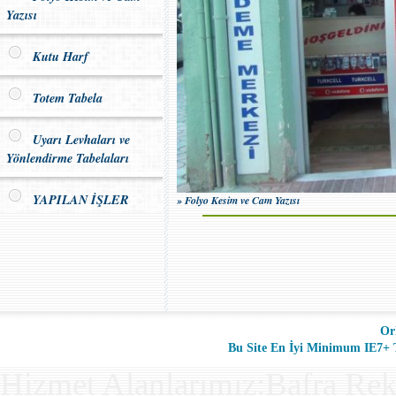
Yazısı
Kutu Harf
Totem Tabela
Uyarı Levhaları ve
Yönlendirme Tabelaları
YAPILAN İŞLER
» Folyo Kesim ve Cam Yazısı
Or
Bu Site En İyi Minimum IE7+ Ta
Hizmet Alanlarımız:Bafra Rek