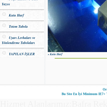
Yazısı
Kutu Harf
Totem Tabela
Uyarı Levhaları ve
Yönlendirme Tabelaları
YAPILAN İŞLER
» Kutu Harf
Or
Bu Site En İyi Minimum IE7+ Ta
Hizmet Alanlarımız:Bafra Rek