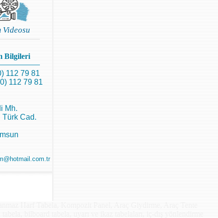
m Videosu
 Bilgileri
0) 112 79 81
0) 112 79 81
i Mh.
 Türk Cad.
amsun
m@hotmail.com.tr
lanmaz Harf Tabela, Kompozit Panel, Araç Giydirme, Araç Tente
 tabela, bilboard tabela, uyarı ve ikaz tabelaları, iç-dış yönlendirme