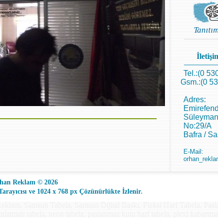
Tanıtı
İletişim
Tel.:(0 53
Gsm.:(0 53
Adres:
Emirefend
Süleyman
No:29/A
Bafra / S
E-Mail:
orhan_rekla
han Reklam © 2026
.
rayıcısı ve 1024 x 768 px Çözünürlükte İzlenir
eklam, Samsun Tabela, Samsun Dijital Baskı, Pleksi Harf Tabela, Pas
dınlatmalı tabela, neon tabela, paslanmaz kutu harf tabela, plexi kabartma