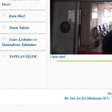
Yazısı
Kutu Harf
Totem Tabela
Uyarı Levhaları ve
Yönlendirme Tabelaları
YAPILAN İŞLER
» Kutu Harf
Or
Bu Site En İyi Minimum IE7+ Ta
Hizmet Alanlarımız:Bafra Reklam,Bafra Tabela,Bafra Dijital,Samsun R
Sistemleri, Totem tabela, ışıklı tabela, alüminyum tabela türleri, led ay